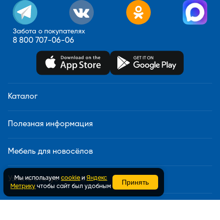
Забота о покупателях
8 800 707-06-06
Каталог
Полезная информация
Мебель для новосёлов
Мы используем
cookie
и
Яндекс
Узнать статус заказа
Принять
Метрику
чтобы сайт был удобным
Доставка и сборка