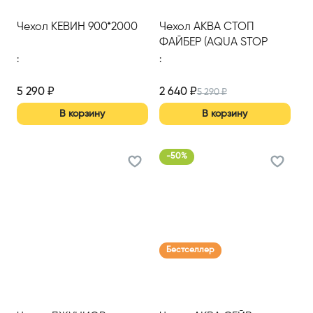
Чехол КЕВИН 900*2000
Чехол АКВА СТОП
ФАЙБЕР (AQUA STOP
FIBER) 1600*2000
:
:
5 290
₽
2 640
₽
5 290
₽
В корзину
В корзину
-
50
%
Бестселлер