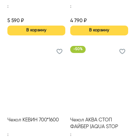
:
:
5 590
₽
4 790
₽
В корзину
В корзину
-
50
%
Чехол КЕВИН 700*1600
Чехол АКВА СТОП
ФАЙБЕР (AQUA STOP
FIBER) 1200*2000
:
: