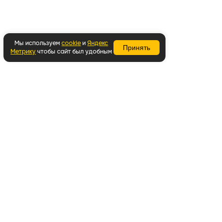
Мы используем
cookie
и
Яндекс
Принять
Метрику
чтобы сайт был удобным
Вернуться наверх
Написать в WhatsApp