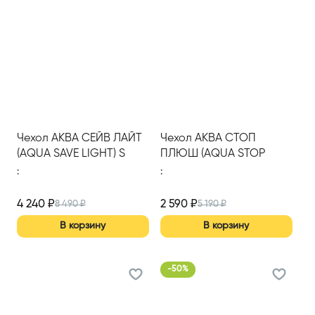
Чехол АКВА СЕЙВ ЛАЙТ
Чехол АКВА СТОП
(AQUA SAVE LIGHT) S
ПЛЮШ (AQUA STOP
1400*2000
PLUSH) 900*2000
:
:
4 240
₽
2 590
₽
8 490
₽
5 190
₽
В корзину
В корзину
-
50
%