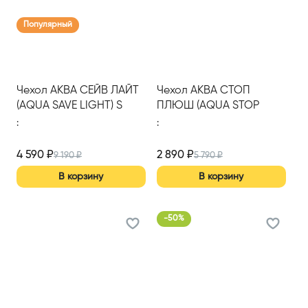
Популярный
Чехол АКВА СЕЙВ ЛАЙТ
Чехол АКВА СТОП
(AQUA SAVE LIGHT) S
ПЛЮШ (AQUA STOP
1600*2000
PLUSH) 1200*2000
:
:
4 590
₽
2 890
₽
9 190
₽
5 790
₽
В корзину
В корзину
-
50
%