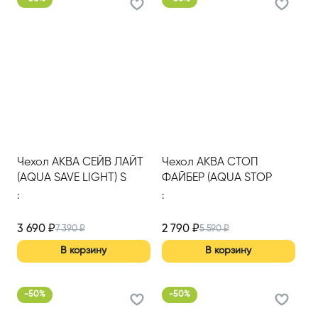
Чехол АКВА СЕЙВ ЛАЙТ
Чехол АКВА СТОП
(AQUA SAVE LIGHT) S
ФАЙБЕР (AQUA STOP
1200*2000
FIBER) 1800*2000
:
:
3 690
₽
2 790
₽
7 390
₽
5 590
₽
В корзину
В корзину
-
50
%
-
50
%