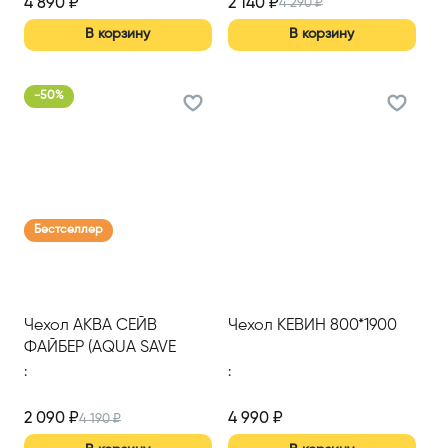
4 890
₽
2 140
₽
4 290
₽
В корзину
В корзину
-
50
%
Бестселлер
Чехол АКВА СЕЙВ
Чехол КЕВИН 800*1900
ФАЙБЕР (AQUA SAVE
FIBER) S 900*2000
:
:
2 090
₽
4 990
₽
4 190
₽