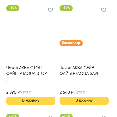
-
50
%
-
50
%
Бестселлер
Чехол АКВА СТОП
Чехол АКВА СЕЙВ
ФАЙБЕР (AQUA STOP
ФАЙБЕР (AQUA SAVE
FIBER) 1400*2000
FIBER) S 1400*2000
:
:
2 590
₽
2 640
₽
5 190
₽
5 290
₽
В корзину
В корзину
-
50
%
-
50
%