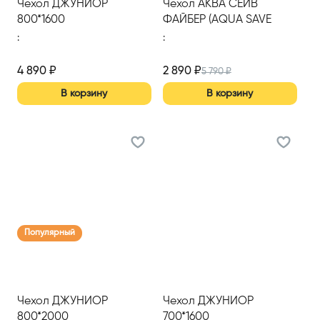
Чехол ДЖУНИОР
Чехол АКВА СЕЙВ
800*1600
ФАЙБЕР (AQUA SAVE
FIBER) S 1600*2000
:
:
4 890
₽
2 890
₽
5 790
₽
В корзину
В корзину
Популярный
Чехол ДЖУНИОР
Чехол ДЖУНИОР
800*2000
700*1600