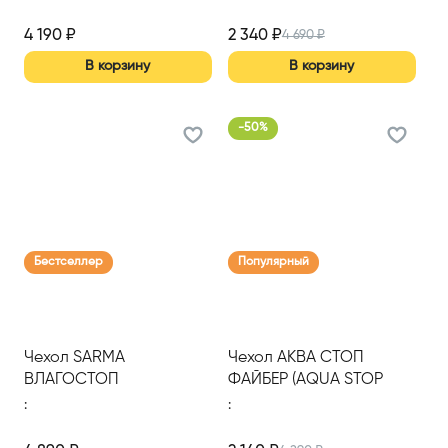
4 190
₽
2 340
₽
4 690
₽
В корзину
В корзину
-
50
%
Бестселлер
Популярный
Чехол SARMA
Чехол АКВА СТОП
ВЛАГОСТОП
ФАЙБЕР (AQUA STOP
(AQUASTOP)
FIBER) 900*2000
:
: