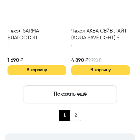
Чехол SARMA
Чехол АКВА СЕЙВ ЛАЙТ
ВЛАГОСТОП
(AQUA SAVE LIGHT) S
(AQUASTOP)
1800*2000
:
:
1 690
₽
4 890
₽
9 790
₽
В корзину
В корзину
Показать ещё
1
2