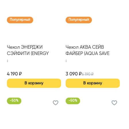
Популярный
Популярный
Чехол ЭНЕРДЖИ
Чехол АКВА СЕЙВ
СЭЙФИТИ (ENERGY
ФАЙБЕР (AQUA SAVE
SAFETY) 1600*2000
FIBER) S 1800*2000
:
:
4 190
₽
3 090
₽
6 190
₽
В корзину
В корзину
-
50
%
-
50
%