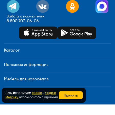
Забота о покупателях
8 800 707-06-06
Каталог
Полезная информация
Мебель для новосёлов
Мы используем
cookie
и
Яндекс
Узнать статус заказа
Принять
Метрику
чтобы сайт был удобным
Доставка и сборка