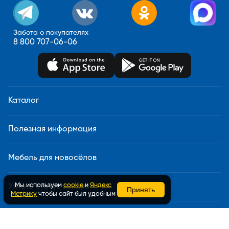
Забота о покупателях
8 800 707-06-06
Каталог
Полезная информация
Мебель для новосёлов
Мы используем
cookie
и
Яндекс
Узнать статус заказа
Принять
Метрику
чтобы сайт был удобным
Доставка и сборка