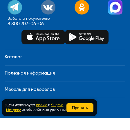
Забота о покупателях
8 800 707-06-06
Каталог
Полезная информация
Мебель для новосёлов
Мы используем
cookie
и
Яндекс
Узнать статус заказа
Принять
Метрику
чтобы сайт был удобным
Доставка и сборка