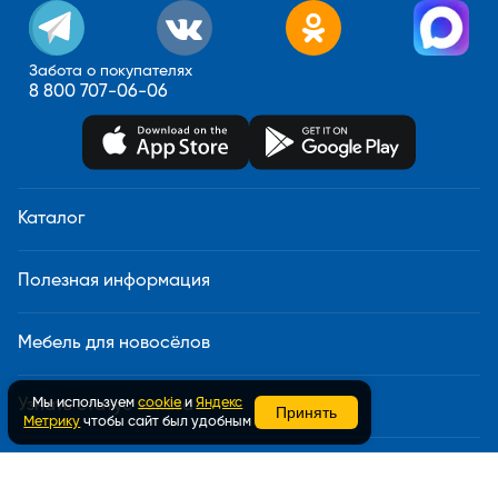
Забота о покупателях
8 800 707-06-06
Каталог
Полезная информация
Мебель для новосёлов
Мы используем
cookie
и
Яндекс
Узнать статус заказа
Принять
Метрику
чтобы сайт был удобным
Доставка и сборка