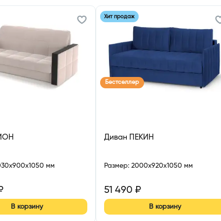
Хит продаж
Бестселлер
ИОН
Диван ПЕКИН
030x900x1050 мм
Размер
:
2000x920x1050 мм
₽
51 490
₽
В корзину
В корзину