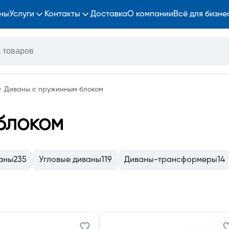
ны
Услуги
Контакты
Доставка
О компании
Всё для бизне
Диваны с пружинным блоком
блоком
аны
235
Угловые диваны
119
Диваны-трансформеры
14