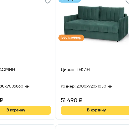
Бестселлер
ЖАСМИН
Диван ПЕКИН
880x900x860 мм
Размер
:
2000x920x1050 мм
₽
51 490
₽
В корзину
В корзину