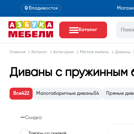
Владивосток
Магази
Каталог
Главная
Каталог
Категории
Мягкая мебель
Диваны
Диваны с пружинным 
Все
422
Малогабаритные диваны
54
Прямые див
Скидка
Товары со скидкой