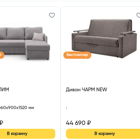
й
Бестселлер
ЛИМ
Диван ЧАРМ NEW
060x900x1520 мм
:
₽
44 690
₽
В корзину
В корзину