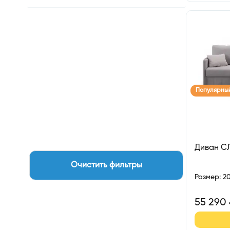
Популярны
Диван С
Очистить фильтры
Размер
:
2
55 290