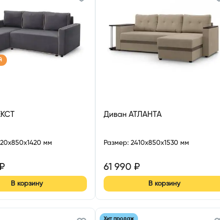
й
ЕКСТ
Диван АТЛАНТА
220x850x1420 мм
Размер
:
2410x850x1530 мм
₽
61 990
₽
В корзину
В корзину
Хит продаж