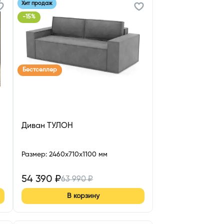
Хит продаж
-
15
%
Бестселлер
Диван ТУЛОН
Размер
:
2460x710x1100 мм
54 390
₽
63 990
₽
В корзину