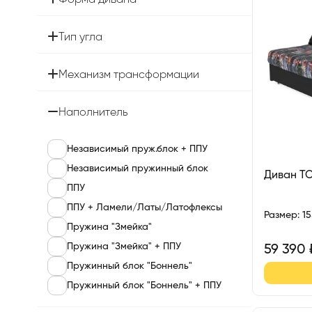
Форма дивана
Тип угла
Механизм трансформации
Наполнитель
Независимый пруж.блок + ППУ
Независимый пружинный блок
Диван Т
ППУ
ППУ + Ламели/Латы/Латофлексы
Размер
:
1
Пружина "Змейка"
Пружина "Змейка" + ППУ
59 390
Пружинный блок "Боннель"
Пружинный блок "Боннель" + ППУ