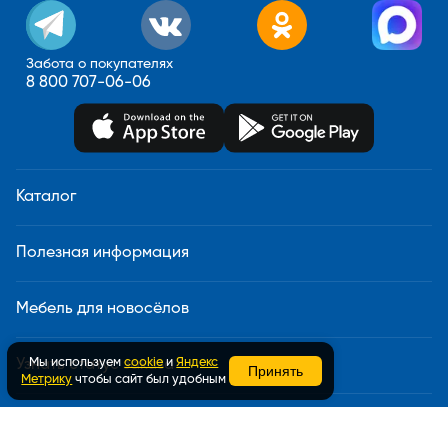
Забота о покупателях
8 800 707-06-06
Каталог
Полезная информация
Мебель для новосёлов
Мы используем
cookie
и
Яндекс
Узнать статус заказа
Принять
Метрику
чтобы сайт был удобным
Доставка и сборка