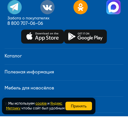
Забота о покупателях
8 800 707-06-06
Каталог
Полезная информация
Мебель для новосёлов
Мы используем
cookie
и
Яндекс
Узнать статус заказа
Принять
Метрику
чтобы сайт был удобным
Доставка и сборка