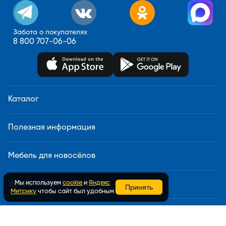
Забота о покупателях
8 800 707-06-06
Каталог
Полезная информация
Мебель для новосёлов
Мы используем
cookie
и
Яндекс
Узнать статус заказа
Принять
Метрику
чтобы сайт был удобным
Доставка и сборка