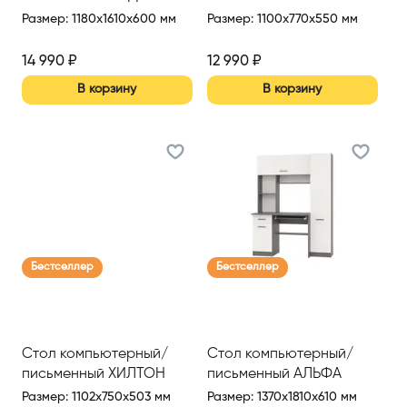
ПИСЬМЕННЫЙ
Размер
:
1180x1610x600 мм
Размер
:
1100x770x550 мм
(АРТ.СТ043.0)
(1100*550*770ММ)
14 990
₽
12 990
₽
В корзину
В корзину
Бестселлер
Бестселлер
Стол компьютерный/
Стол компьютерный/
письменный ХИЛТОН
письменный АЛЬФА
Размер
:
1102x750x503 мм
Размер
:
1370x1810x610 мм