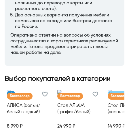
наличных до перевода с карты или
расчетного счета).
Два основных варианта получения мебели –
самовывоз со склада или быстрая доставка
по России.
Оперативно ответим на вопросы об условиях
сотрудничества и характеристиках реализуемой
мебели. Готовы продемонстрировать плюсы
нашей работы на деле.
Выбор покупателей в категории
Хит продаж
Бестселлер
Бестселлер
Бестселле
АЛИСА (белый/
Стол АЛЬФА
Стол ЛИД
белый гладкий)
(графит/белый)
(ясень св
8 990 ₽
24 990 ₽
14 990 ₽