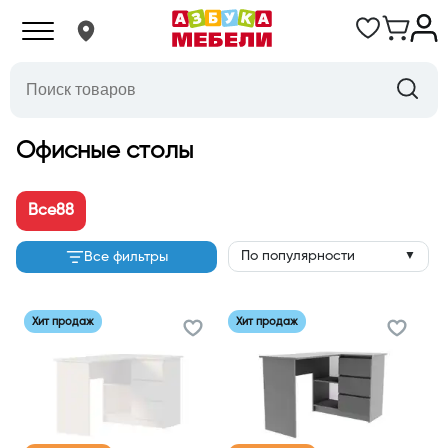
Офисные столы
Все
88
По популярности
Все фильтры
▼
Хит продаж
Хит продаж