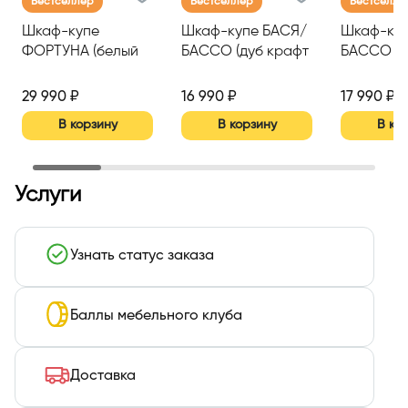
Бестселлер
Бестселлер
Бестселле
Шкаф-купе
Шкаф-купе БАСЯ/
Шкаф-куп
ФОРТУНА (белый
БАССО (дуб крафт
БАССО (б
(моно) (белое
серый/бетонный
(моно) бе
дерево))
камень NEW)
дерево)
29 990 ₽
16 990 ₽
17 990 ₽
В корзину
В корзину
В ко
Услуги
Узнать статус заказа
Баллы мебельного клуба
Доставка