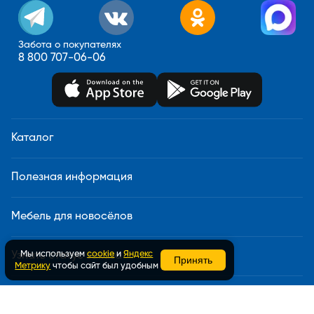
Забота о покупателях
8 800 707-06-06
Каталог
Полезная информация
Мебель для новосёлов
Мы используем
cookie
и
Яндекс
Узнать статус заказа
Принять
Метрику
чтобы сайт был удобным
Доставка и сборка