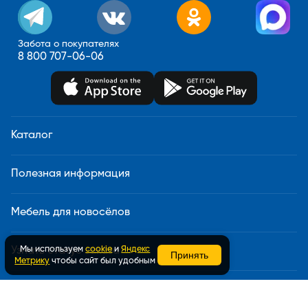
Забота о покупателях
8 800 707-06-06
Каталог
Полезная информация
Мебель для новосёлов
Мы используем
cookie
и
Яндекс
Узнать статус заказа
Принять
Метрику
чтобы сайт был удобным
Доставка и сборка