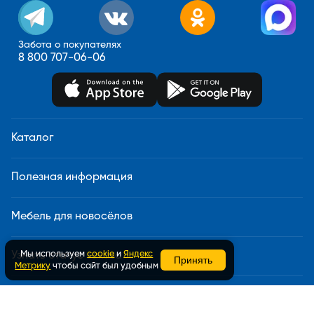
Забота о покупателях
8 800 707-06-06
Каталог
Полезная информация
Мебель для новосёлов
Мы используем
cookie
и
Яндекс
Узнать статус заказа
Принять
Метрику
чтобы сайт был удобным
Доставка и сборка