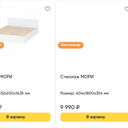
й
Бестселлер
 МОРИ
Стеллаж МОРИ
032x650x1635 мм
Размер
:
604x1800x354 мм
₽
9 990
₽
В корзину
В корзину