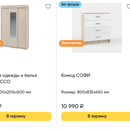
Хит продаж
р
Бестселлер
 одежды и белья
Комод СОФИ
АССО
300x2016x500 мм
Размер
:
800x835x450 мм
₽
10 990
₽
В корзину
В корзину