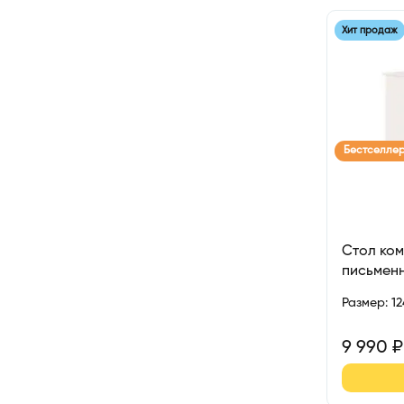
Хит продаж
Бестселле
Стол ко
письмен
Размер
:
1
9 990
₽