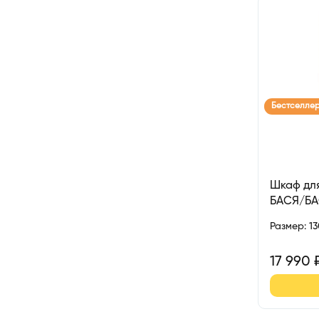
Бестселле
Шкаф для
БАСЯ/Б
Размер
:
1
17 990