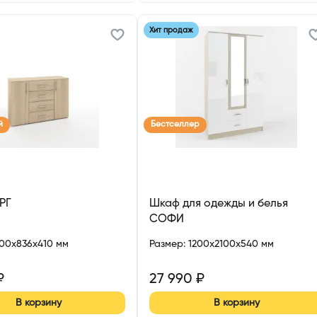
Хит продаж
й
Бестселлер
РГ
Шкаф для одежды и белья
СОФИ
200x836x410 мм
Размер
:
1200x2100x540 мм
₽
27 990
₽
В корзину
В корзину