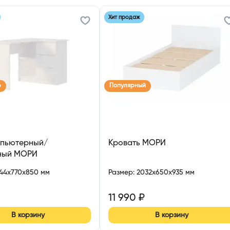
Хит продаж
р
Популярный
мпьютерный/
Кровать МОРИ
ный МОРИ
244x770x850 мм
Размер
:
2032x650x935 мм
11 990
₽
В корзину
В корзину