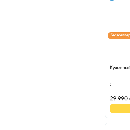
Бестселле
Кухонны
:
29 990