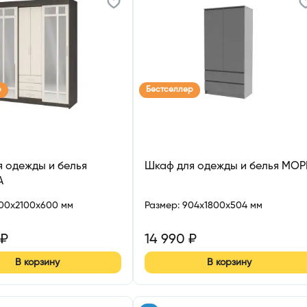
р
Бестселлер
 одежды и белья
Шкаф для одежды и белья МО
А
700x2100x600 мм
Размер
:
904x1800x504 мм
₽
14 990
₽
В корзину
В корзину