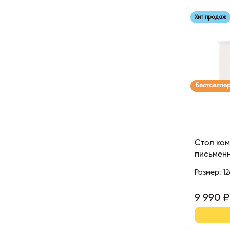
Хит продаж
Бестселле
Стол ко
письмен
Размер
:
1
9 990
₽