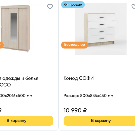
Хит продаж
р
Бестселлер
 одежды и белья
Комод СОФИ
АССО
300x2016x500 мм
Размер
:
800x835x450 мм
₽
10 990
₽
В корзину
В корзину