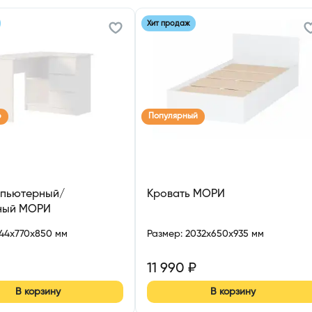
Хит продаж
р
Популярный
мпьютерный/
Кровать МОРИ
ный МОРИ
244x770x850 мм
Размер
:
2032x650x935 мм
11 990
₽
В корзину
В корзину