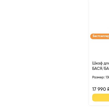
Бестселле
Шкаф для
БАСЯ/Б
Размер
:
1
17 990