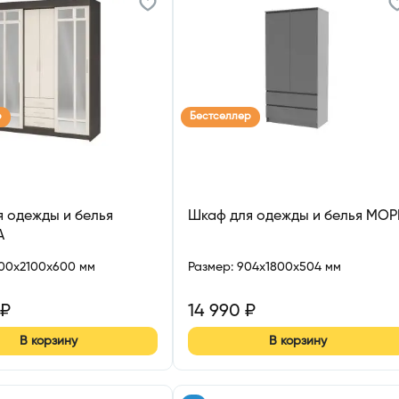
р
Бестселлер
 одежды и белья
Шкаф для одежды и белья МО
А
700x2100x600 мм
Размер
:
904x1800x504 мм
₽
14 990
₽
В корзину
В корзину