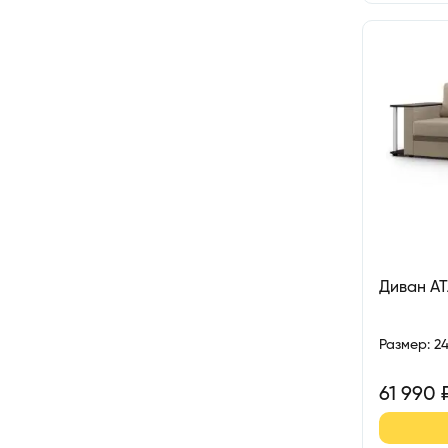
Диван А
Размер
:
2
61 990