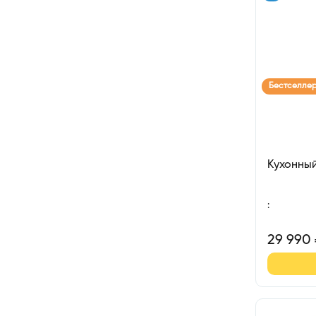
Бестселле
Кухонны
:
29 990