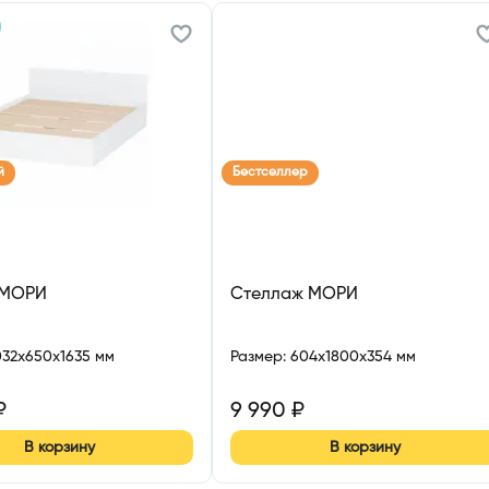
й
Бестселлер
 МОРИ
Стеллаж МОРИ
032x650x1635 мм
Размер
:
604x1800x354 мм
₽
9 990
₽
В корзину
В корзину