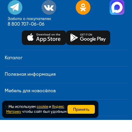
Забота о покупателях
8 800 707-06-06
Каталог
Полезная информация
Мебель для новосёлов
Мы используем
cookie
и
Яндекс
Узнать статус заказа
Принять
Метрику
чтобы сайт был удобным
Доставка и сборка