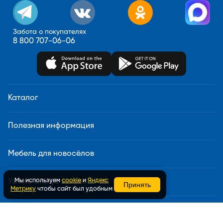
Забота о покупателях
8 800 707-06-06
Каталог
Полезная информация
Мебель для новосёлов
Мы используем
cookie
и
Яндекс
Узнать статус заказа
Принять
Метрику
чтобы сайт был удобным
Доставка и сборка