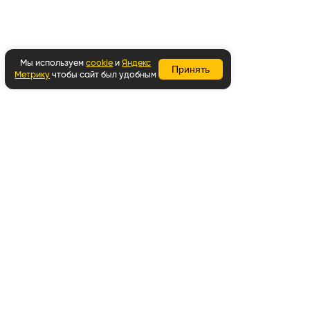
Мы используем
cookie
и
Яндекс
Принять
Метрику
чтобы сайт был удобным
Вернуться наверх
Написать в WhatsApp