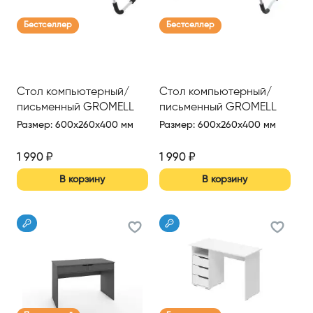
Бестселлер
Бестселлер
Стол компьютерный/
Стол компьютерный/
письменный GROMELL
письменный GROMELL
TARO
SAVO
Размер
:
600x260x400 мм
Размер
:
600x260x400 мм
1 990
₽
1 990
₽
В корзину
В корзину