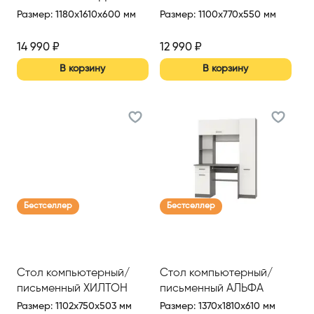
ПИСЬМЕННЫЙ
Размер
:
1180x1610x600 мм
Размер
:
1100x770x550 мм
(АРТ.СТ043.0)
(1100*550*770ММ)
14 990
₽
12 990
₽
В корзину
В корзину
Бестселлер
Бестселлер
Стол компьютерный/
Стол компьютерный/
письменный ХИЛТОН
письменный АЛЬФА
Размер
:
1102x750x503 мм
Размер
:
1370x1810x610 мм