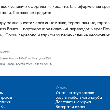
 всех условиях оформления кредита. Для оформления кре
ации. Погашение кредита:
ру можно внести через иные банки, терминальные, торгов
ниях Банка — партнера (при наличии), переводом через Поч
й). Сроки перевода и тарифы за перечисление необходимо
нерами:
анка России №1481 от 11 августа 2015 г.
ка России №2766 от 27 ноября 2014 г.
Услуги
ль
Узнать статус заказа
атрасы
Баллы мебельного клуба
еллажи
Доставка и сборка
мбы
Возврат и обмен