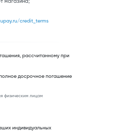
ёт магазина;
upay.ru/credit_terms
гашения, рассчитанному при
 полное досрочное погашение
ия физическим лицам
Ваших индивидуальных