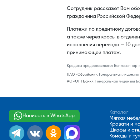
Сотрудник расскажет Вам обо
гражданина Российской Федер
Платежи по кредитному догово
а также через кассы в отделе
исполнения перевода — 10 дне
принимающей платеж.
Кредиты предоставляются Банками-парт
ПАО «Сбербанк»
,
Генеральная лицензия Б
АО «ОТП Банк»
,
Генеральная лицензия Бан
Каталог
Написать в WhatsApp
Мягкая мебе
Кровати и м
Шкафы и ст
Комоды и ту