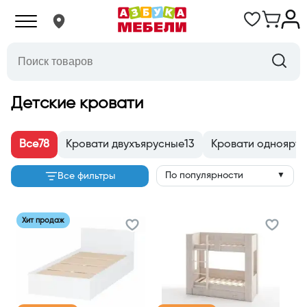
Детские кровати
Все
78
Кровати двухъярусные
13
Кровати однояру
По популярности
Все фильтры
▼
Хит продаж