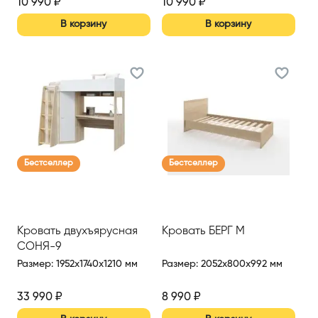
10 990
₽
10 990
₽
В корзину
В корзину
Бестселлер
Бестселлер
Кровать двухъярусная
Кровать БЕРГ М
СОНЯ-9
Размер
:
1952x1740x1210 мм
Размер
:
2052x800x992 мм
33 990
₽
8 990
₽