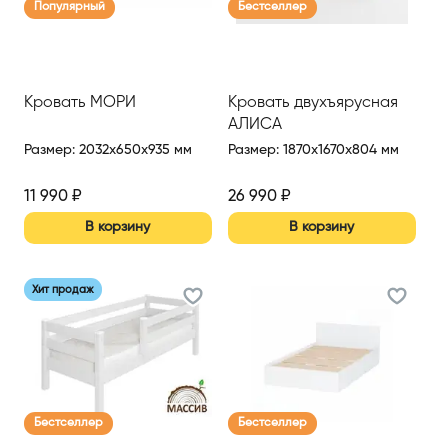
Популярный
Бестселлер
Кровать МОРИ
Кровать двухъярусная
АЛИСА
Размер
:
2032x650x935 мм
Размер
:
1870x1670x804 мм
11 990
₽
26 990
₽
В корзину
В корзину
Хит продаж
Бестселлер
Бестселлер