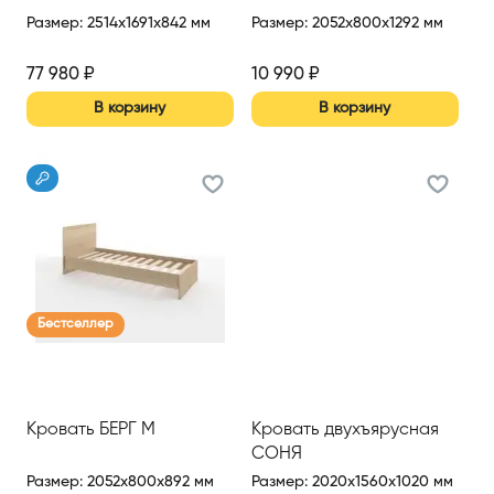
Размер
:
2514x1691x842 мм
Размер
:
2052x800x1292 мм
77 980
₽
10 990
₽
В корзину
В корзину
Бестселлер
Кровать БЕРГ М
Кровать двухъярусная
СОНЯ
Размер
:
2052x800x892 мм
Размер
:
2020x1560x1020 мм