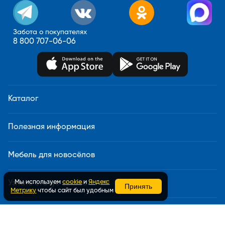
Забота о покупателях
8 800 707-06-06
Каталог
Полезная информация
Мебель для новосёлов
Мы используем
cookie
и
Яндекс
Узнать статус заказа
Принять
Метрику
чтобы сайт был удобным
Доставка и сборка