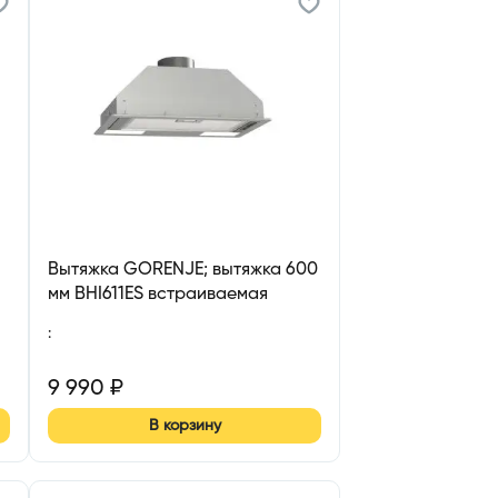
Вытяжка GORENJE; вытяжка 600
мм BHI611ES встраиваемая
:
9 990
₽
В корзину