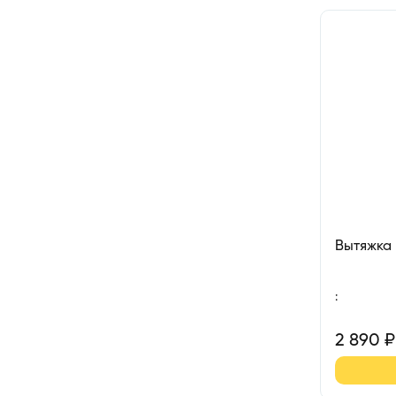
Вытяжка
:
2 890
₽