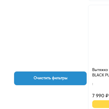
Вытяжка
BLACK P
Очистить фильтры
:
7 990
₽