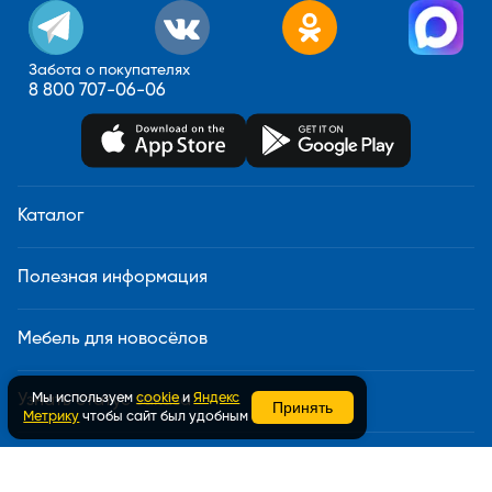
Забота о покупателях
8 800 707-06-06
Каталог
Полезная информация
Мебель для новосёлов
Мы используем
cookie
и
Яндекс
Узнать статус заказа
Принять
Метрику
чтобы сайт был удобным
Доставка и сборка