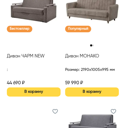
Бестселлер
Популярный
‹
›
Диван ЧАРМ NEW
Диван МОНАКО
:
Размер
:
2190x1005x995 мм
44 690
₽
59 990
₽
В корзину
В корзину