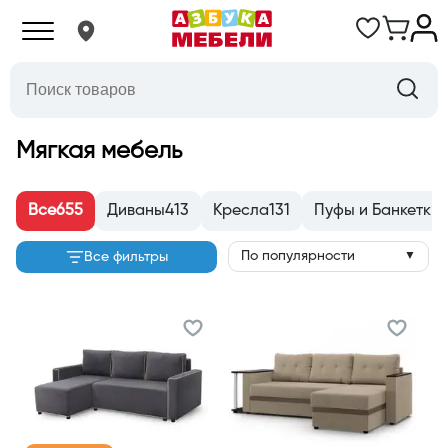
Мягкая мебель
Все
655
Диваны
413
Кресла
131
Пуфы и Банкетки
По популярности
Все фильтры
▼