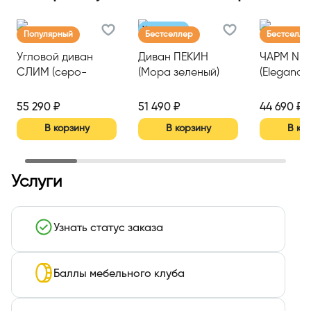
Хит продаж
Популярный
Бестселлер
Бестселле
Угловой диван
Диван ПЕКИН
ЧАРМ NE
СЛИМ (серо-
(Мора зеленый)
(Eleganc
бежевый (Velutto
Gold)
08)/светло-
55 290 ₽
51 490 ₽
44 690 ₽
бежевый (Velutto
В корзину
В корзину
В ко
16))
Услуги
Узнать статус заказа
Баллы мебельного клуба