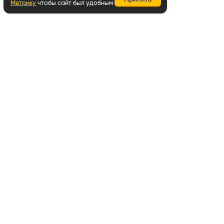
Метрику
чтобы сайт был удобным
Вернуться наверх
Написать в WhatsApp
Забота о покупателях
8 800 707-06-06