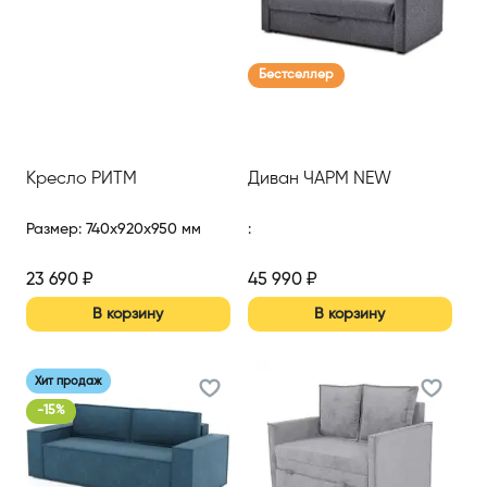
Бестселлер
Кресло РИТМ
Диван ЧАРМ NEW
Размер
:
740x920x950 мм
:
23 690
₽
45 990
₽
В корзину
В корзину
Хит продаж
-
15
%