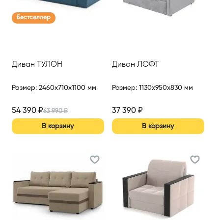
Бестселлер
Диван ТУЛОН
Диван ЛОФТ
Размер
:
2460x710x1100 мм
Размер
:
1130x950x830 мм
54 390
₽
37 390
₽
63 990
₽
В корзину
В корзину