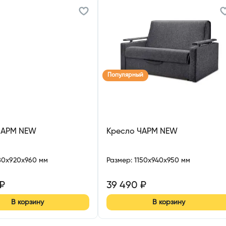
Популярный
ЧАРМ NEW
Кресло ЧАРМ NEW
80x920x960 мм
Размер
:
1150x940x950 мм
₽
39 490
₽
В корзину
В корзину