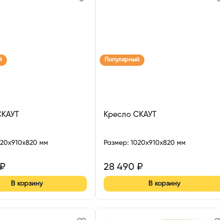
й
Популярный
СКАУТ
Кресло СКАУТ
020x910x820 мм
Размер
:
1020x910x820 мм
₽
28 490
₽
В корзину
В корзину