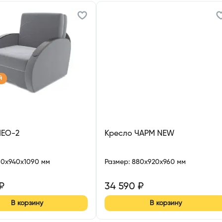
й
ЛЕО-2
Кресло ЧАРМ NEW
60x940x1090 мм
Размер
:
880x920x960 мм
₽
34 590
₽
В корзину
В корзину