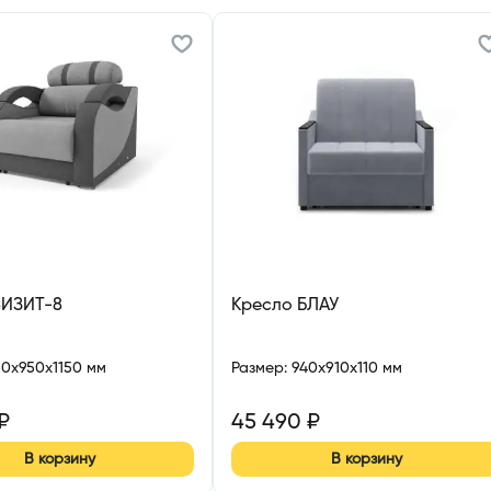
ВИЗИТ-8
Кресло БЛАУ
60x950x1150 мм
Размер
:
940x910x110 мм
₽
45 490
₽
В корзину
В корзину