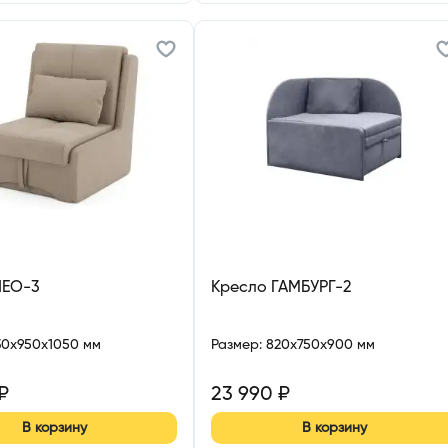
ЛЕО-3
Кресло ГАМБУРГ-2
30x950x1050 мм
Размер
:
820x750x900 мм
₽
23 990
₽
В корзину
В корзину