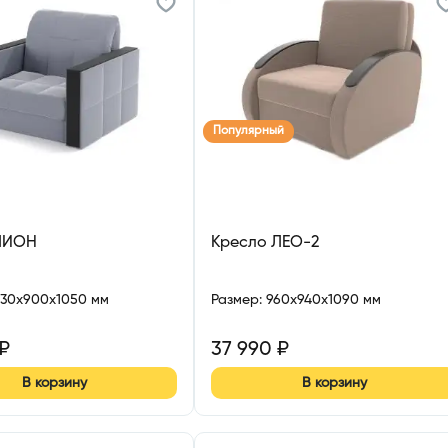
Популярный
ЛИОН
Кресло ЛЕО-2
030x900x1050 мм
Размер
:
960x940x1090 мм
₽
37 990
₽
В корзину
В корзину