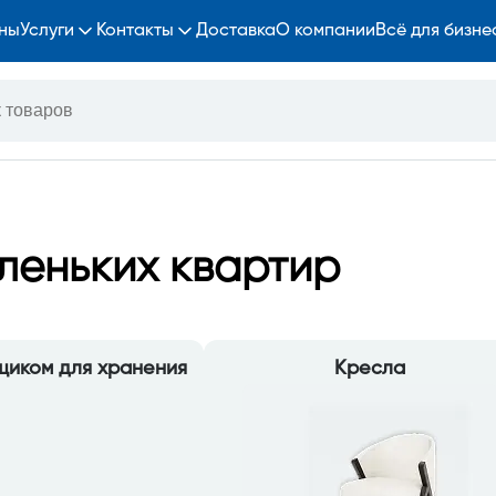
ны
Услуги
Контакты
Доставка
О компании
Всё для бизне
леньких квартир
щиком для хранения
Кресла