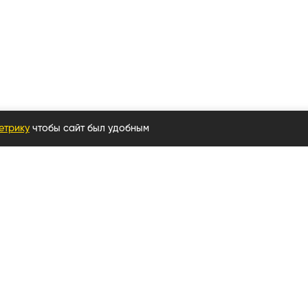
етрику
чтобы сайт был удобным
Услуги
ль
Узнать статус заказа
атрасы
Баллы мебельного клуба