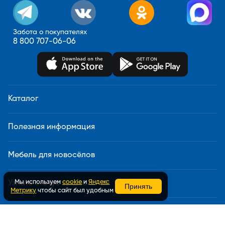
Забота о покупателях
8 800 707-06-06
Каталог
Полезная информация
Мебель для новосёлов
Мы используем
cookie
и
Яндекс
Узнать статус заказа
Принять
Метрику
чтобы сайт был удобным
Доставка и сборка