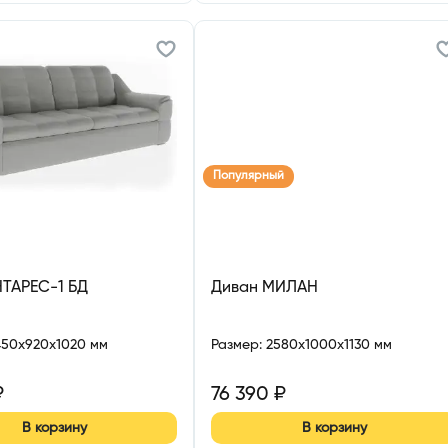
Популярный
НТАРЕС-1 БД
Диван МИЛАН
450x920x1020 мм
Размер
:
2580x1000x1130 мм
₽
76 390
₽
В корзину
В корзину