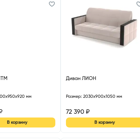
ИТМ
Диван ЛИОН
500x950x920 мм
Размер
:
2030x900x1050 мм
₽
72 390
₽
В корзину
В корзину