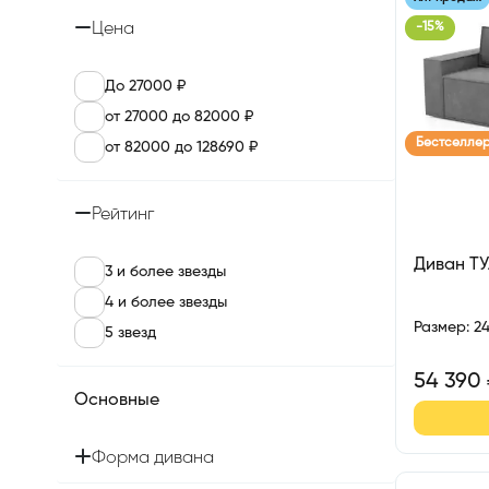
Цена
-
15
%
До 27000 ₽
от 27000 до 82000 ₽
Бестселле
от 82000 до 128690 ₽
Рейтинг
Диван Т
3 и более звезды
4 и более звезды
Размер
:
2
5 звезд
54 390
Основные
Форма дивана