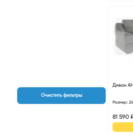
Диван А
Очистить фильтры
Размер
:
2
81 590