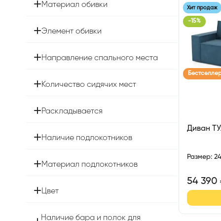
Материал обивки
Хит продаж
-
15
%
Элемент обивки
Направление спального места
Бестселле
Количество сидячих мест
Раскладывается
Диван Т
Наличие подлокотников
Размер
:
2
Материал подлокотников
54 390
Цвет
Наличие бара и полок для