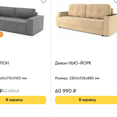
р
УЛОН
Диван НЬЮ-ЙОРК
460x710x1100 мм
Размер
:
2300x925x885 мм
₽
60 990
₽
63 990
₽
В корзину
В корзину