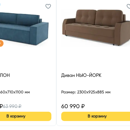
р
УЛОН
Диван НЬЮ-ЙОРК
460x710x1100 мм
Размер
:
2300x925x885 мм
₽
60 990
₽
63 990
₽
В корзину
В корзину