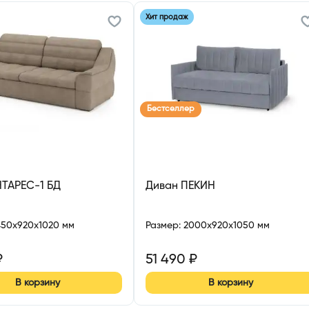
Хит продаж
Бестселлер
НТАРЕС-1 БД
Диван ПЕКИН
450x920x1020 мм
Размер
:
2000x920x1050 мм
₽
51 490
₽
В корзину
В корзину