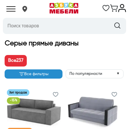
Серые прямые диваны
Все
237
По популярности
Все фильтры
▼
Хит продаж
-
15
%