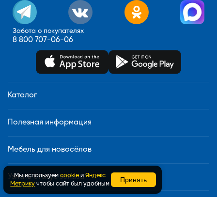
Забота о покупателях
8 800 707-06-06
Каталог
Полезная информация
Мебель для новосёлов
Мы используем
cookie
и
Яндекс
Узнать статус заказа
Принять
Метрику
чтобы сайт был удобным
Доставка и сборка