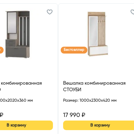
р
Бестселлер
 комбинированная
Вешалка комбинированная
О
СТОУБИ
000x2020x360 мм
Размер
:
1000x2300x420 мм
₽
17 990
₽
В корзину
В корзину