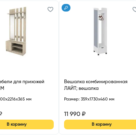
бели для прихожей
Вешалка комбинированная
-М
ЛАЙТ; вешалка
комбинированная
000x2216x365 мм
Размер
:
359x1730x460 мм
₽
11 990
₽
В корзину
В корзину