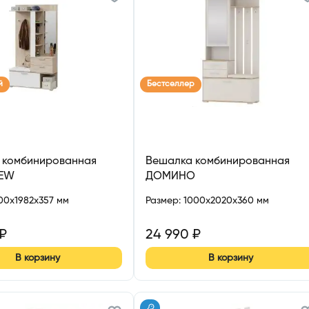
й
Бестселлер
 комбинированная
Вешалка комбинированная
NEW
ДОМИНО
100x1982x357 мм
Размер
:
1000x2020x360 мм
₽
24 990
₽
В корзину
В корзину