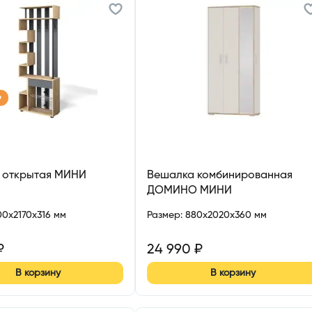
р
 открытая МИНИ
Вешалка комбинированная
ДОМИНО МИНИ
00x2170x316 мм
Размер
:
880x2020x360 мм
₽
24 990
₽
В корзину
В корзину