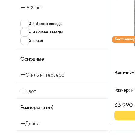
Рейтинг
3 и более звезды
4 и более звезды
Бестселле
5 звезд
Основные
Вешалка
Стиль интерьера
Размер
:
1
Цвет
33 990
Размеры (в мм)
Длина