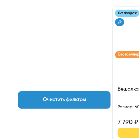
Хит продаж
Бестселле
Вешалка
Очистить фильтры
Размер
:
6
7 790
₽