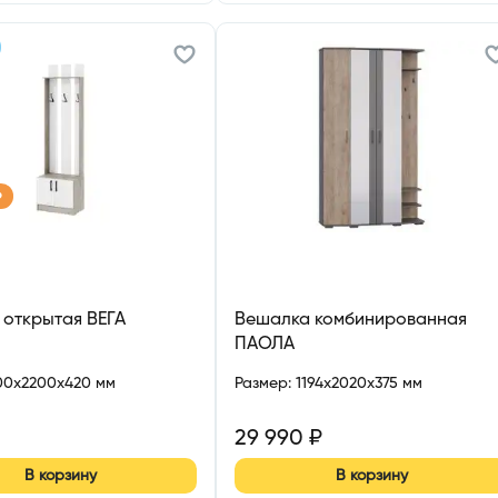
р
 открытая ВЕГА
Вешалка комбинированная
ПАОЛА
00x2200x420 мм
Размер
:
1194x2020x375 мм
29 990
₽
В корзину
В корзину