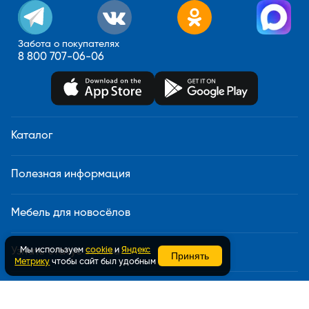
Забота о покупателях
8 800 707-06-06
Каталог
Полезная информация
Мебель для новосёлов
Мы используем
cookie
и
Яндекс
Узнать статус заказа
Принять
Метрику
чтобы сайт был удобным
Доставка и сборка