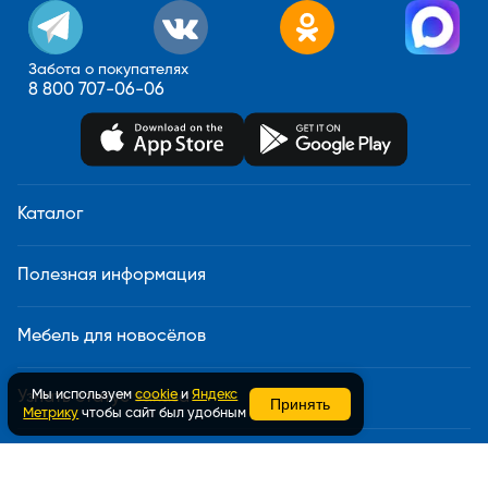
Забота о покупателях
8 800 707-06-06
Каталог
Полезная информация
Мебель для новосёлов
Мы используем
cookie
и
Яндекс
Узнать статус заказа
Принять
Метрику
чтобы сайт был удобным
Доставка и сборка