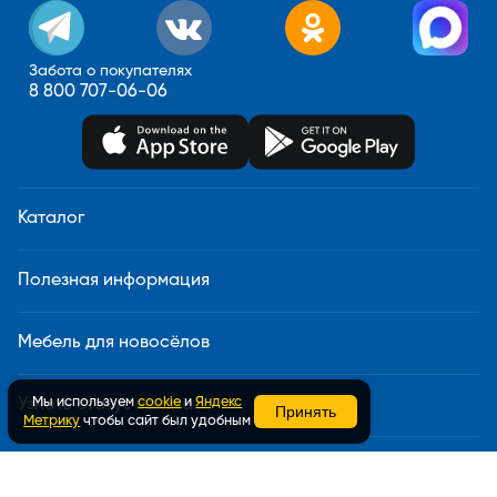
Забота о покупателях
8 800 707-06-06
Каталог
Полезная информация
Мебель для новосёлов
Мы используем
cookie
и
Яндекс
Узнать статус заказа
Принять
Метрику
чтобы сайт был удобным
Доставка и сборка