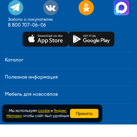
Забота о покупателях
8 800 707-06-06
Каталог
Полезная информация
Мебель для новосёлов
Мы используем
cookie
и
Яндекс
Узнать статус заказа
Принять
Метрику
чтобы сайт был удобным
Доставка и сборка