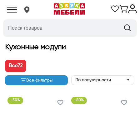
Кухонные модули
Все
72
По популярности
Все фильтры
▼
-
50
%
-
50
%