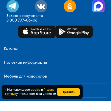
Забота о покупателях
8 800 707-06-06
Каталог
Полезная информация
Мебель для новосёлов
Мы используем
cookie
и
Яндекс
Узнать статус заказа
Принять
Метрику
чтобы сайт был удобным
Доставка и сборка