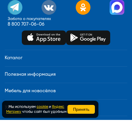
Забота о покупателях
8 800 707-06-06
Каталог
Полезная информация
Мебель для новосёлов
Мы используем
cookie
и
Яндекс
Узнать статус заказа
Принять
Метрику
чтобы сайт был удобным
Доставка и сборка