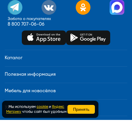
Забота о покупателях
8 800 707-06-06
Каталог
Полезная информация
Мебель для новосёлов
Мы используем
cookie
и
Яндекс
Узнать статус заказа
Принять
Метрику
чтобы сайт был удобным
Доставка и сборка