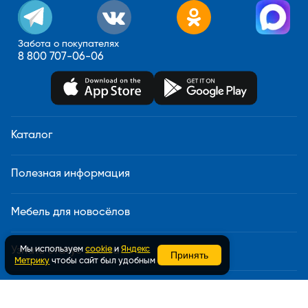
Забота о покупателях
8 800 707-06-06
Каталог
Полезная информация
Мебель для новосёлов
Мы используем
cookie
и
Яндекс
Узнать статус заказа
Принять
Метрику
чтобы сайт был удобным
Доставка и сборка