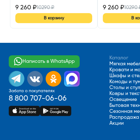
9 260
₽
9 260
₽
10290
₽
10290
В корзину
В к
Каталог
Написать в WhatsApp
Мягкая мебе
Кровати и м
Шкафы и ст
Комоды и ту
Столы и сту
Забота о покупателях
Ковры и текс
8 800 707-06-06
Освещение
Бытовая тех
Сезонная ме
Распродажа
Акции