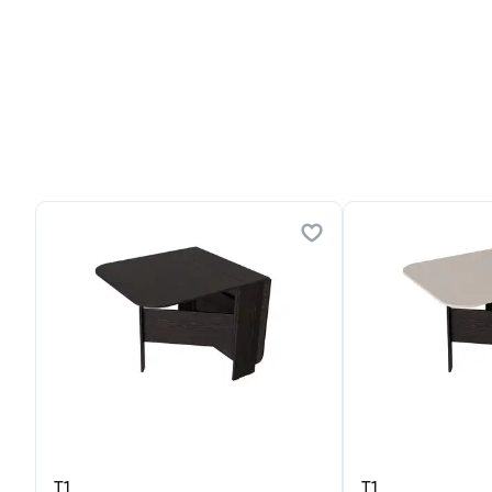
Т1
Т1