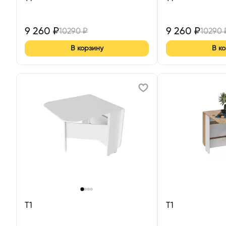
9 260
₽
9 260
₽
10290
₽
10290
В корзину
В к
‹
›
Т1
Т1