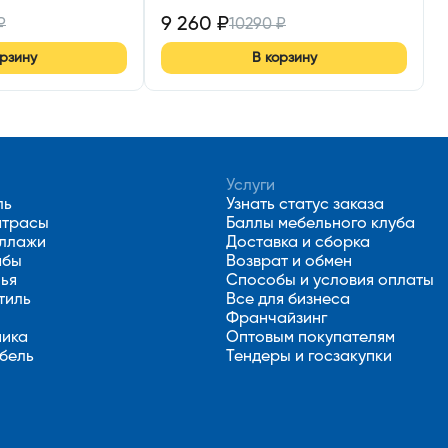
9 260
₽
₽
10290
₽
орзину
В корзину
Услуги
ль
Узнать статус заказа
атрасы
Баллы мебельного клуба
еллажи
Доставка и сборка
мбы
Возврат и обмен
лья
Способы и условия оплаты
тиль
Все для бизнеса
Франчайзинг
ника
Оптовым покупателям
бель
Тендеры и госзакупки