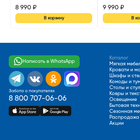
8 990
₽
9 990
₽
В корзину
В к
Каталог
Написать в WhatsApp
Мягкая мебе
Кровати и м
Шкафы и ст
Комоды и ту
Столы и сту
Забота о покупателях
Ковры и текс
8 800 707-06-06
Освещение
Бытовая тех
Сезонная ме
Распродажа
Акции