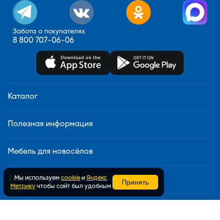
Забота о покупателях
8 800 707-06-06
Каталог
Полезная информация
Мебель для новосёлов
Мы используем
cookie
и
Яндекс
Узнать статус заказа
Принять
Метрику
чтобы сайт был удобным
Доставка и сборка