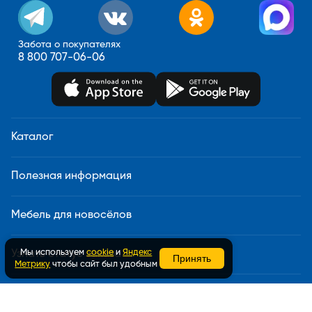
Забота о покупателях
8 800 707-06-06
Каталог
Полезная информация
Мебель для новосёлов
Мы используем
cookie
и
Яндекс
Узнать статус заказа
Принять
Метрику
чтобы сайт был удобным
Доставка и сборка