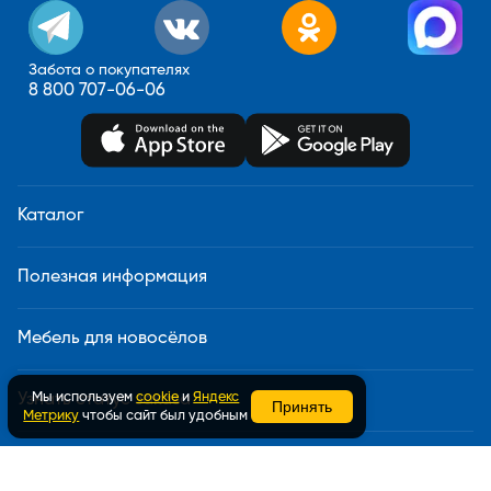
Забота о покупателях
8 800 707-06-06
Каталог
Полезная информация
Мебель для новосёлов
Мы используем
cookie
и
Яндекс
Узнать статус заказа
Принять
Метрику
чтобы сайт был удобным
Доставка и сборка