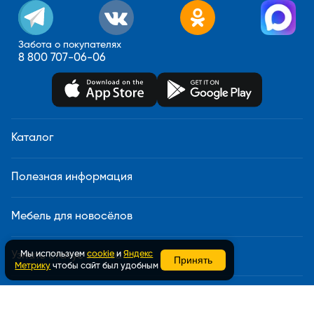
Забота о покупателях
8 800 707-06-06
Каталог
Полезная информация
Мебель для новосёлов
Мы используем
cookie
и
Яндекс
Узнать статус заказа
Принять
Метрику
чтобы сайт был удобным
Доставка и сборка