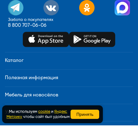
Забота о покупателях
8 800 707-06-06
Каталог
Полезная информация
Мебель для новосёлов
Мы используем
cookie
и
Яндекс
Узнать статус заказа
Принять
Метрику
чтобы сайт был удобным
Доставка и сборка